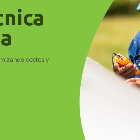
cnica
da
imizando costos y